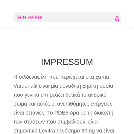
Seite wählen
IMPRESSUM
Η σιλδεναφίλη που περιέχεται στα χάπια
Vardenafil είναι μία μοναδική χημική ουσία
που γενικά επηρεάζει θετικά το ανδρικό
σώμα και αυτές οι ανεπιθύμητες ενέργειες
είναι σπάνιες. Το PDE5 δρα με τη διακοπή
των στύσεων που συμβαίνουν, είναι
σημαντικό Levitra Γενόσημο 60mg να είναι