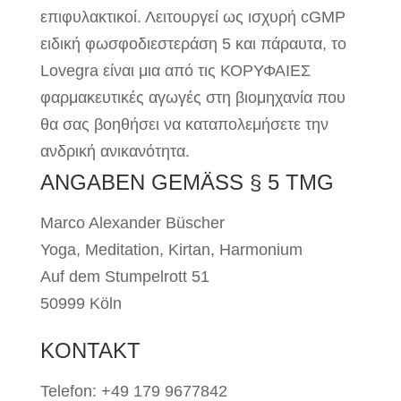
επιφυλακτικοί. Λειτουργεί ως ισχυρή cGMP
ειδική φωσφοδιεστεράση 5 και πάραυτα, το
Lovegra είναι μια από τις ΚΟΡΥΦΑΙΕΣ
φαρμακευτικές αγωγές στη βιομηχανία που
θα σας βοηθήσει να καταπολεμήσετε την
ανδρική ανικανότητα.
ANGABEN GEMÄSS § 5 TMG
Marco Alexander Büscher
Yoga, Meditation, Kirtan, Harmonium
Auf dem Stumpelrott 51
50999 Köln
KONTAKT
Telefon: +49 179 9677842