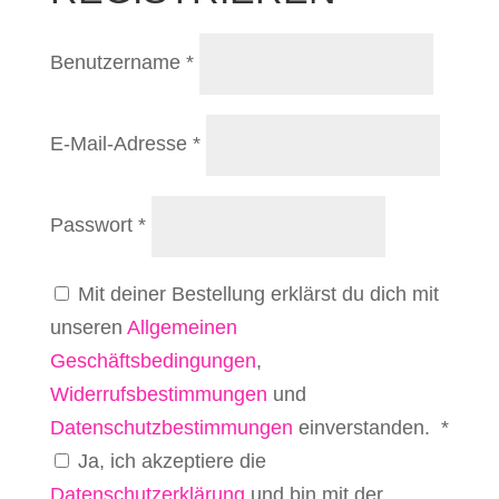
Erforderlich
Benutzername
*
Erforderlich
E-Mail-Adresse
*
Erforderlich
Passwort
*
Mit deiner Bestellung erklärst du dich mit
unseren
Allgemeinen
Geschäftsbedingungen
,
Widerrufsbestimmungen
und
Erford
Datenschutzbestimmungen
einverstanden.
*
Ja, ich akzeptiere die
Datenschutzerklärung
und bin mit der