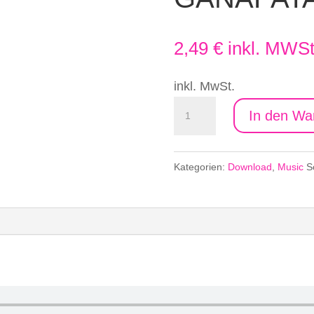
2,49
€
inkl. MWSt
inkl. MwSt.
om
In den Wa
maha
gam
Kategorien:
Download
,
Music
S
ganapataye
Menge