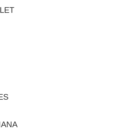
LET
ES
MANA