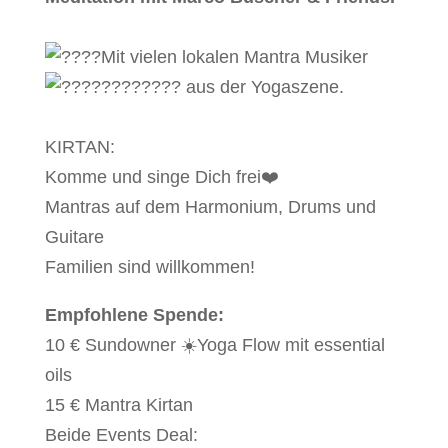
Mit vielen lokalen Mantra Musiker
aus der Yogaszene.
KIRTAN:
Komme und singe Dich frei❤️
Mantras auf dem Harmonium, Drums und
Guitare
Familien sind willkommen!
Empfohlene Spende:
10 € Sundowner ☀️Yoga Flow mit essential
oils
15 € Mantra Kirtan
Beide Events Deal: